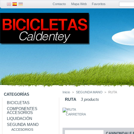
Contacto
Mapa Web
Favoritos
Inicio
>
SEGUNDA MANO
>
RUTA
CATEGORÍAS
RUTA
3 products
BICICLETAS
COMPONENTES
ACCESORIOS
CARRETERA
LIQUIDACIÓN
SEGUNDA MANO
ACCESORIOS
CANNONDALE 