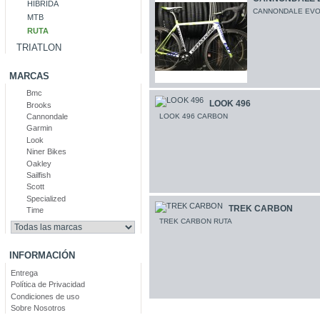
HIBRIDA
CANNONDALE EVO
MTB
RUTA
TRIATLON
MARCAS
Bmc
LOOK 496
Brooks
LOOK 496 CARBON
Cannondale
Garmin
Look
Niner Bikes
Oakley
Sailfish
Scott
Specialized
TREK CARBON
Time
TREK CARBON RUTA
INFORMACIÓN
Entrega
Política de Privacidad
Condiciones de uso
Sobre Nosotros