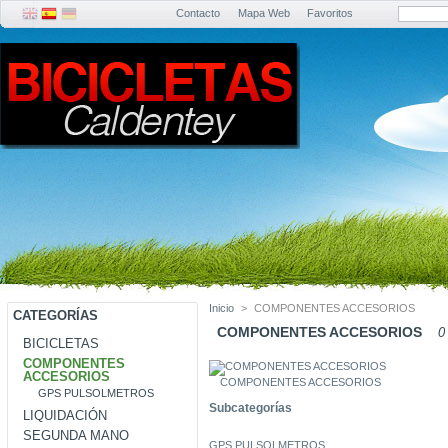
Contacto
Mapa Web
Favoritos
Inicio
>
COMPONENTES ACCESORIOS
CATEGORÍAS
COMPONENTES ACCESORIOS
0
BICICLETAS
COMPONENTES
ACCESORIOS
COMPONENTES ACCESORIOS
GPS PULSOLMETROS
Subcategorías
LIQUIDACIÓN
SEGUNDA MANO
GPS PULSOLMETROS