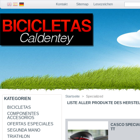
Kontakt
Sitemap
Lesezeichen
Startseite
>
Specialized
KATEGORIEN
LISTE ALLER PRODUKTE DES HERSTEL
BICICLETAS
COMPONENTES
ACCESORIOS
OFERTAS ESPECIALES
CASCO SPECIA
TT
SEGUNDA MANO
TRIATHLON