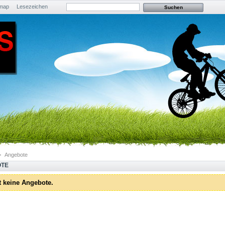
emap
Lesezeichen
>
Angebote
OTE
t keine Angebote.