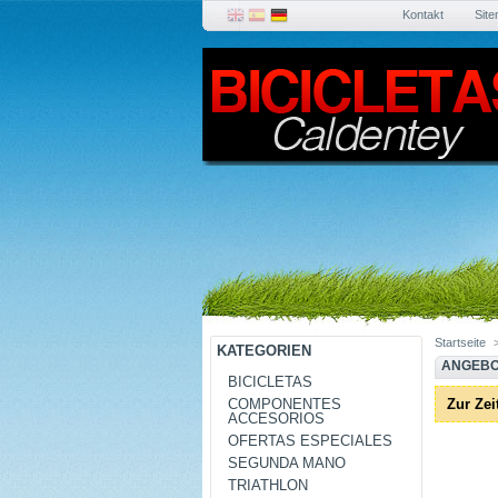
Kontakt
Sit
Startseite
KATEGORIEN
ANGEB
BICICLETAS
COMPONENTES
Zur Zei
ACCESORIOS
OFERTAS ESPECIALES
SEGUNDA MANO
TRIATHLON