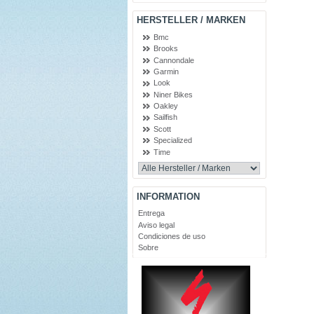
HERSTELLER / MARKEN
Bmc
Brooks
Cannondale
Garmin
Look
Niner Bikes
Oakley
Sailfish
Scott
Specialized
Time
INFORMATION
Entrega
Aviso legal
Condiciones de uso
Sobre